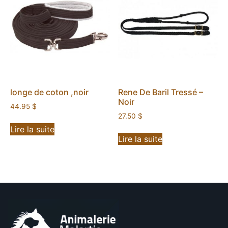
longe de coton ,noir
Rene De Baril Tressé –
Noir
44.95
$
27.50
$
Lire la suite
Lire la suite