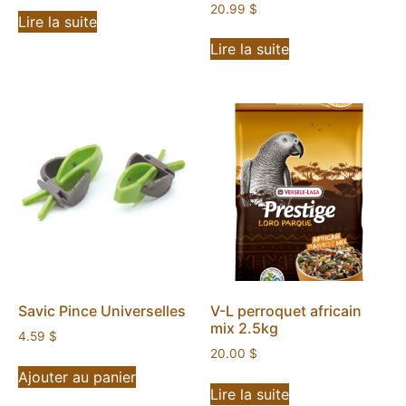
20.99
$
Lire la suite
Lire la suite
Savic Pince Universelles
V-L perroquet africain
mix 2.5kg
4.59
$
20.00
$
Ajouter au panier
Lire la suite