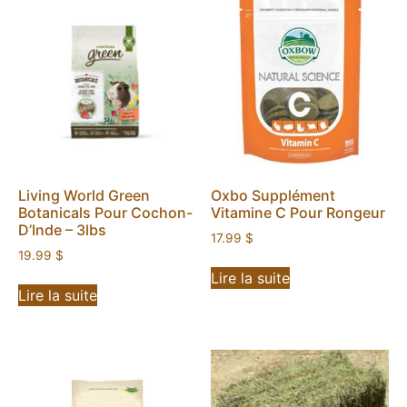
Living World Green
Oxbo Supplément
Botanicals Pour Cochon-
Vitamine C Pour Rongeur
D’Inde – 3lbs
17.99
$
19.99
$
Lire la suite
Lire la suite