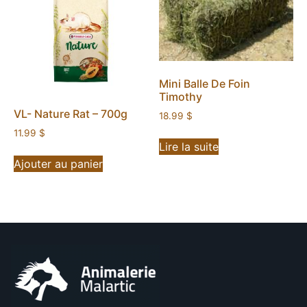
Mini Balle De Foin
Timothy
VL- Nature Rat – 700g
18.99
$
11.99
$
Lire la suite
Ajouter au panier