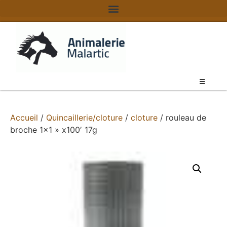
Accueil
/
Quincaillerie/cloture
/
cloture
/ rouleau de
broche 1×1 » x100′ 17g