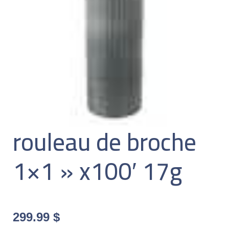
rouleau de broche
1×1 » x100′ 17g
299.99
$