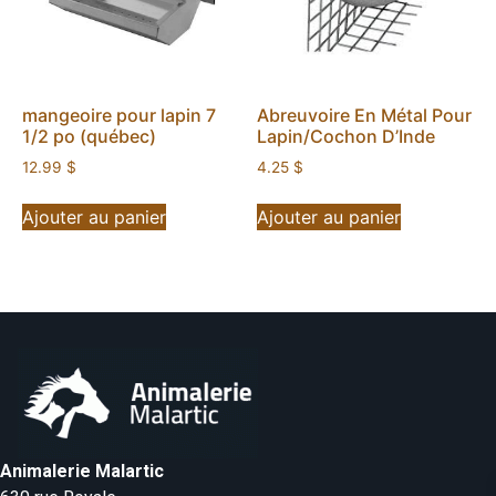
mangeoire pour lapin 7
Abreuvoire En Métal Pour
1/2 po (québec)
Lapin/Cochon D’Inde
12.99
$
4.25
$
Ajouter au panier
Ajouter au panier
Animalerie Malartic