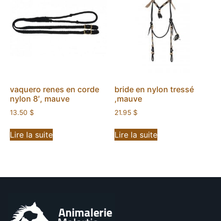
vaquero renes en corde
bride en nylon tressé
nylon 8′, mauve
,mauve
13.50
$
21.95
$
Lire la suite
Lire la suite