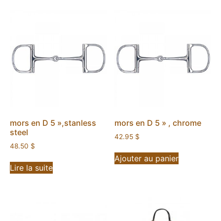
mors en D 5 »,stanless
mors en D 5 » , chrome
steel
42.95
$
48.50
$
Ajouter au panier
Lire la suite