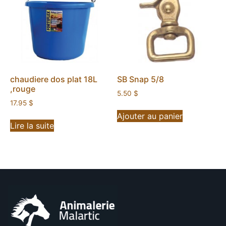
chaudiere dos plat 18L
SB Snap 5/8
,rouge
5.50
$
17.95
$
Ajouter au panier
Lire la suite