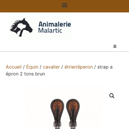
Accueil
/
Équin
/
cavalier
/
étrier/éperon
/ strap a
épron 2 tons brun