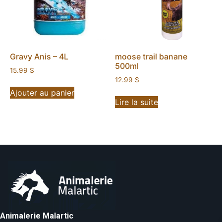
Gravy Anis – 4L
moose trail banane
500ml
15.99
$
12.99
$
Ajouter au panier
Lire la suite
Animalerie Malartic