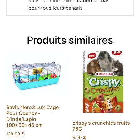
utilisé comme alimentation de base
pour tous leurs canaris
Produits similaires
Savic Nero3 Lux Cage
Pour Cochon-
D’Inde/Lapin –
crispy’s crunchies fruits
100x50x45 cm
75G
129.99
$
5.99
$