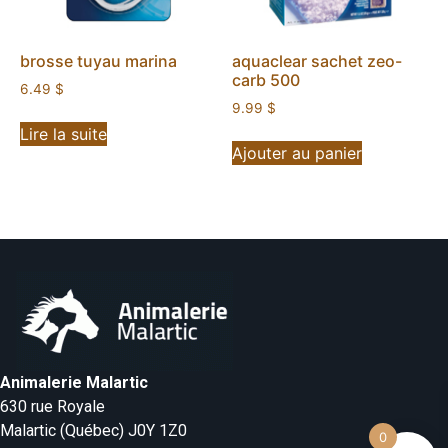
brosse tuyau marina
aquaclear sachet zeo-
carb 500
6.49
$
9.99
$
Lire la suite
Ajouter au panier
Animalerie Malartic
630 rue Royale
Malartic (Québec) J0Y 1Z0
0