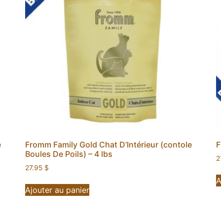
e
Fromm Family Gold Chat D’Intérieur (contole
F
Boules De Poils) – 4 lbs
2
27.95
$
A
Ajouter au panier