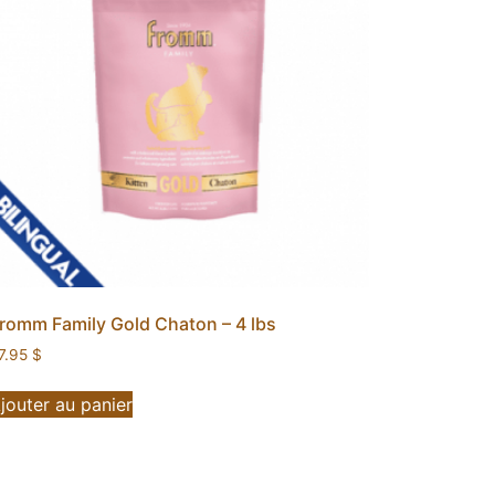
romm Family Gold Chaton – 4 lbs
7.95
$
jouter au panier