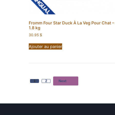
Fromm Four Star Duck À La Veg Pour Chat –
1.8 kg
30.95
$
Ajouter au panier
Next
1
2