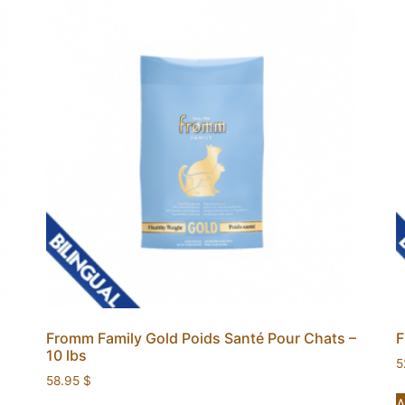
Fromm Family Gold Poids Santé Pour Chats –
F
10 lbs
5
58.95
$
A