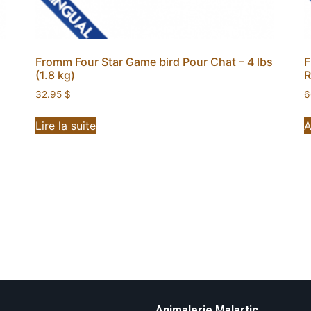
Fromm Four Star Game bird Pour Chat – 4 lbs
F
(1.8 kg)
R
32.95
$
6
Lire la suite
A
Animalerie Malartic