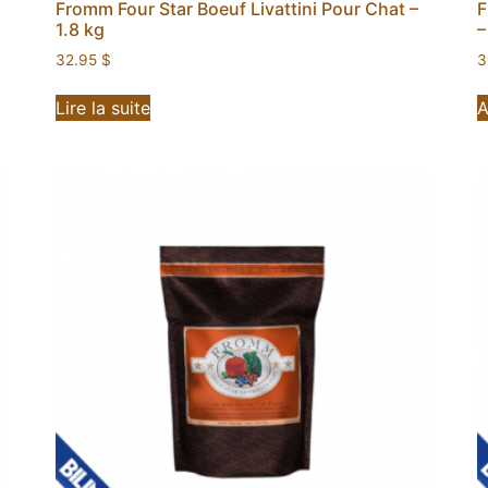
g
Fromm Four Star Boeuf Livattini Pour Chat –
F
1.8 kg
–
32.95
$
3
Lire la suite
A