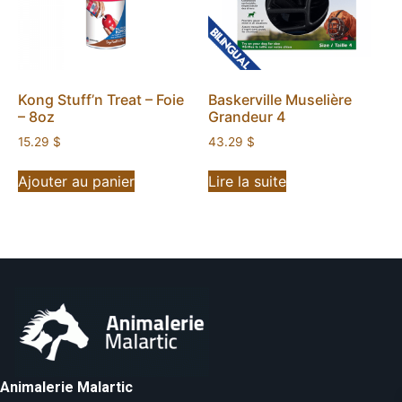
Kong Stuff’n Treat – Foie
Baskerville Muselière
– 8oz
Grandeur 4
15.29
$
43.29
$
Ajouter au panier
Lire la suite
Animalerie Malartic