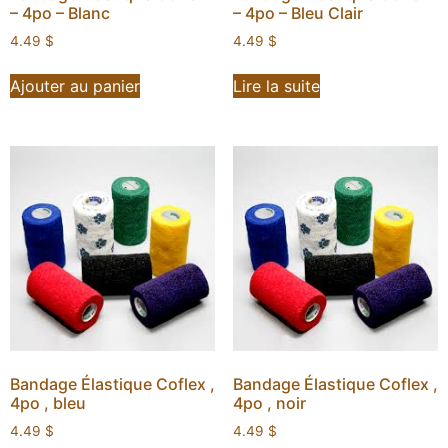
– 4po – Blanc
– 4po – Bleu Clair
4.49
$
4.49
$
Ajouter au panier
Lire la suite
Bandage Élastique Coflex ,
Bandage Élastique Coflex ,
4po , bleu
4po , noir
4.49
$
4.49
$