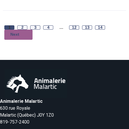
1
2
3
4
…
12
13
14
Next
Animalerie Malartic
630 rue Royale
Malartic (Québec) J0Y 1Z0
819-757-2400