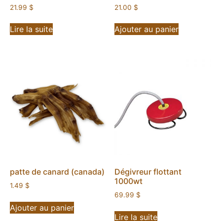
21.99
$
21.00
$
Lire la suite
Ajouter au panier
patte de canard (canada)
Dégivreur flottant
1000wt
1.49
$
69.99
$
Ajouter au panier
Lire la suite