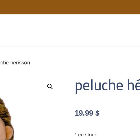
uche hérisson
peluche h
19.99
$
1 en stock