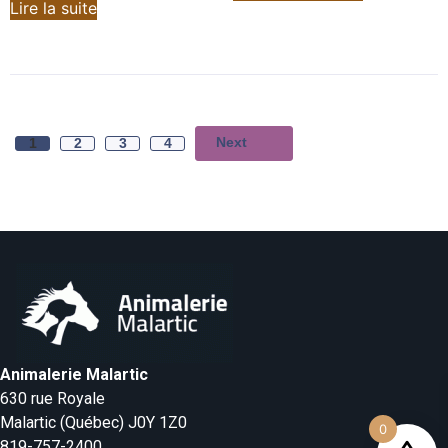
Lire la suite
Next
1
2
3
4
Animalerie Malartic
630 rue Royale
Malartic (Québec) J0Y 1Z0
0
819-757-2400