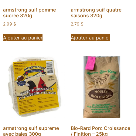
armstrong suif pomme
armstrong suif quatre
sucree 320g
saisons 320g
2.99
$
2.79
$
Ajouter au panier
Ajouter au panier
armstrong suif supreme
Bio-Rard Porc Croissance
avec baies 300g
/ Finition – 25kg