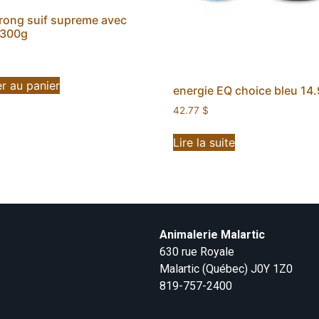
rong suif supreme avec
 300g
r au panier
energie EQ choice bleu 14
42.77
$
Lire la suite
Animalerie Malartic
630 rue Royale
Malartic (Québec) J0Y 1Z0
819-757-2400