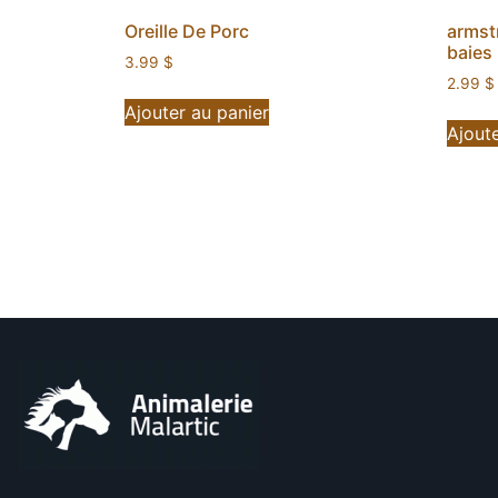
Oreille De Porc
armst
baies
3.99
$
2.99
$
Ajouter au panier
Ajoute