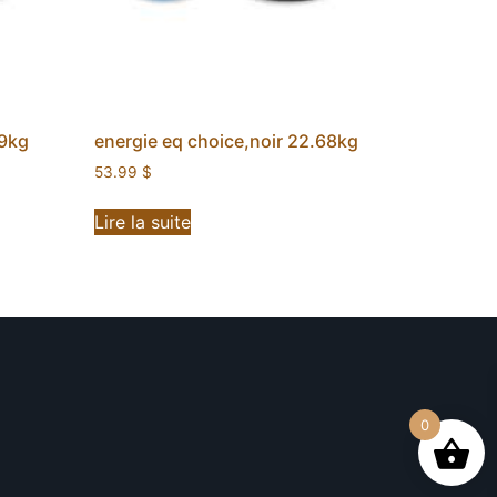
.9kg
energie eq choice,noir 22.68kg
53.99
$
Lire la suite
0