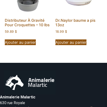
Distributeur À Gravité
Dr.Naylor baume a pis
Pour Croquettes – 10 lbs
13oz
59.89
$
18.99
$
Ajouter au panier
Ajouter au panier
Animalerie Malartic
630 rue Royale