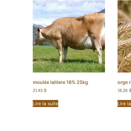
moulée laitiere 16% 25kg
orge 
21.45
$
18.26
Lire la suite
Lire l