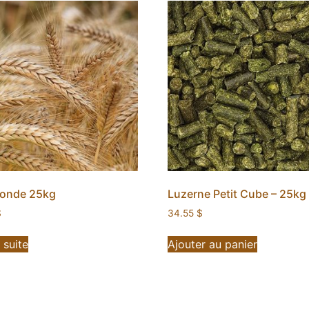
ronde 25kg
Luzerne Petit Cube – 25kg
$
34.55
$
a suite
Ajouter au panier