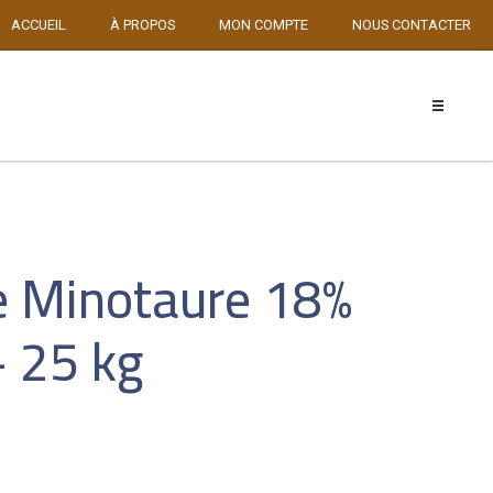
ACCUEIL
À PROPOS
MON COMPTE
NOUS CONTACTER
e Minotaure 18%
– 25 kg