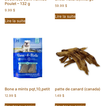
Poulet – 132 g
59.99
$
9.99
$
Lire la suite
Lire la suite
Bone a mints pqt,10,petit
patte de canard (canada)
12.99
$
1.49
$