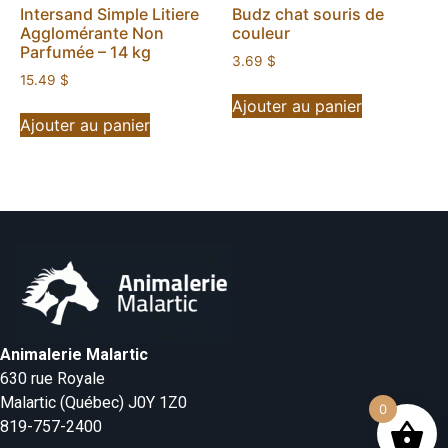
Intersand Simple Litiere
Budz chat souris de
Agglomérante Non
couleur
Parfumée – 14 kg
3.69
$
15.49
$
Ajouter au panier
Ajouter au panier
Animalerie Malartic
630 rue Royale
Malartic (Québec) J0Y 1Z0
0
819-757-2400