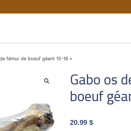
de fémur de boeuf géant 15-18 »
Gabo os d
boeuf géa
20.99
$