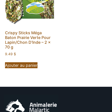
Crispy Sticks Méga
Baton Prairie Verte Pour
Lapin/Chon D’Inde – 2 x
70 g
9.49
$
Ajouter au panier