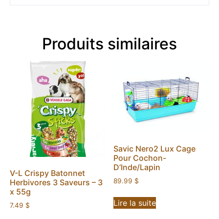
Produits similaires
Savic Nero2 Lux Cage
Pour Cochon-
D’Inde/Lapin
V-L Crispy Batonnet
89.99
$
Herbivores 3 Saveurs – 3
x 55g
Lire la suite
7.49
$