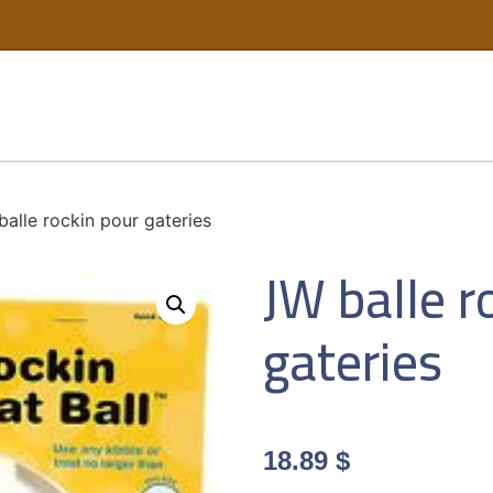
alle rockin pour gateries
JW balle r
gateries
18.89
$