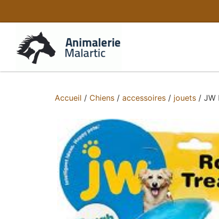
Accueil
/
Chiens
/
accessoires
/
jouets
/ JW b