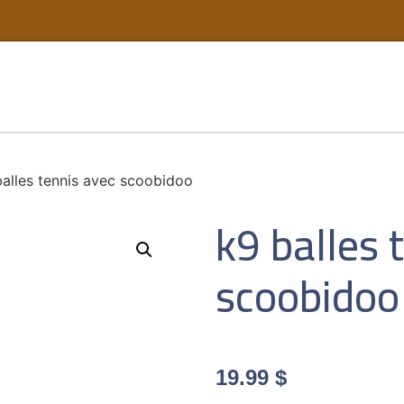
balles tennis avec scoobidoo
k9 balles 
scoobidoo
19.99
$