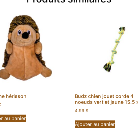
he hérisson
Budz chien jouet corde 4
noeuds vert et jaune 15.5 
$
4.99
$
r au panier
Ajouter au panier