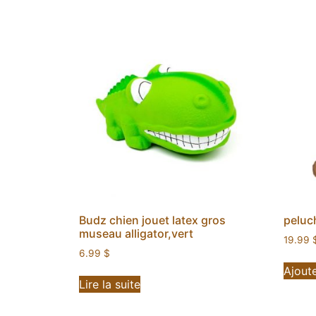
Budz chien jouet latex gros
peluc
museau alligator,vert
19.99
6.99
$
Ajoute
Lire la suite