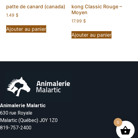
patte de canard (canada)
kong Classic Rouge –
Moyen
1.49
$
17.99
$
Ajouter au panier
Ajouter au panier
Animalerie Malartic
630 rue Royale
Malartic (Québec) J0Y 1Z0
0
819-757-2400