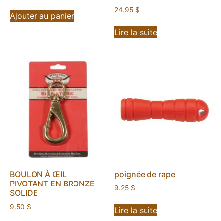
24.95
$
Ajouter au panier
Lire la suite
BOULON À ŒIL
poignée de rape
PIVOTANT EN BRONZE
9.25
$
SOLIDE
9.50
$
Lire la suite