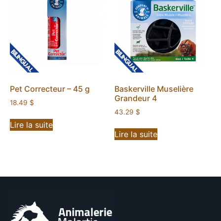
Pet Correcteur – 45 g
Baskerville Muselière
Grandeur 4
18.49
$
43.29
$
Lire la suite
Lire la suite