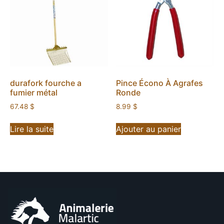
durafork fourche a
Pince Écono À Agrafes
fumier métal
Ronde
67.48
$
8.99
$
Lire la suite
Ajouter au panier