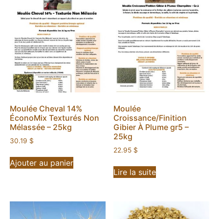
Moulée Cheval 14%
Moulée
ÉconoMix Texturés Non
Croissance/Finition
Mélassée – 25kg
Gibier À Plume gr5 –
25kg
30.19
$
22.95
$
Ajouter au panier
Lire la suite