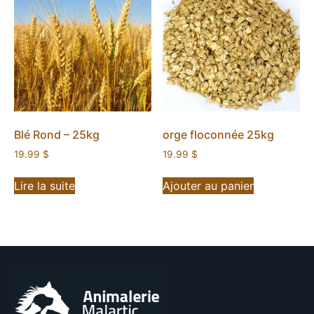
Blé Rond – 25kg
orge floconnée 25kg
19.99
$
19.99
$
Lire la suite
Ajouter au panier