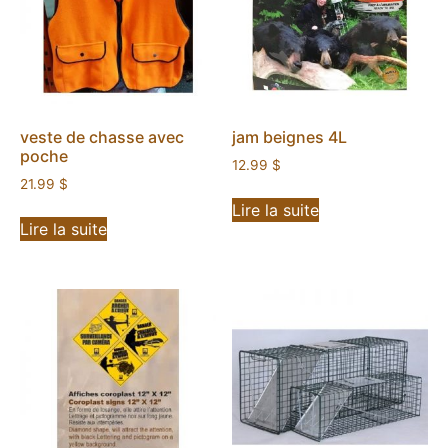
veste de chasse avec
jam beignes 4L
poche
12.99
$
21.99
$
Lire la suite
Lire la suite