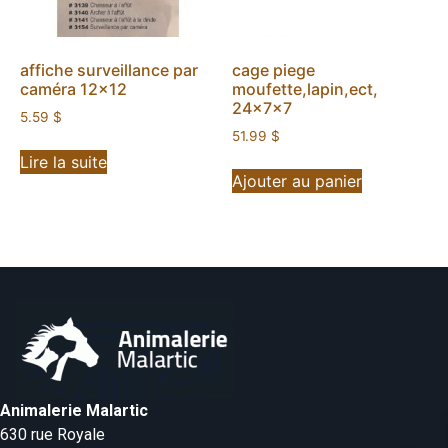
affiche surveillance par
cage piege
caméra 12×12
moufette,lapin,ect,
24x7x7
5.59
$
51.99
$
Lire la suite
Ajouter au panier
Animalerie Malartic
630 rue Royale