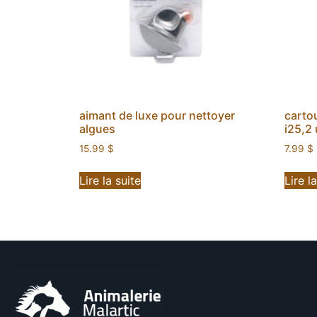
aimant de luxe pour nettoyer
carto
algues
i25,2 
15.99
$
7.99
$
Lire la suite
Lire l