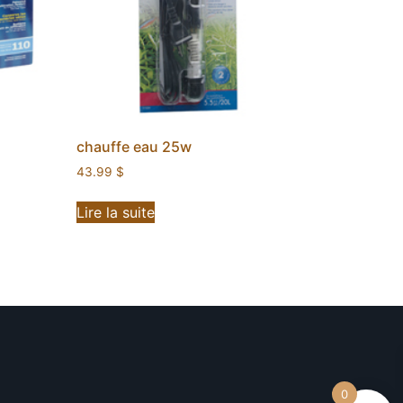
chauffe eau 25w
43.99
$
Lire la suite
0