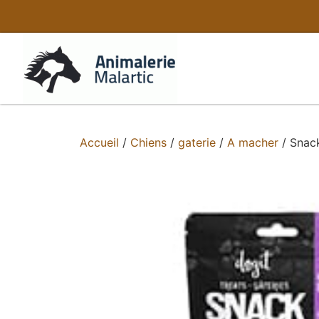
Accueil
/
Chiens
/
gaterie
/
A macher
/ Snack