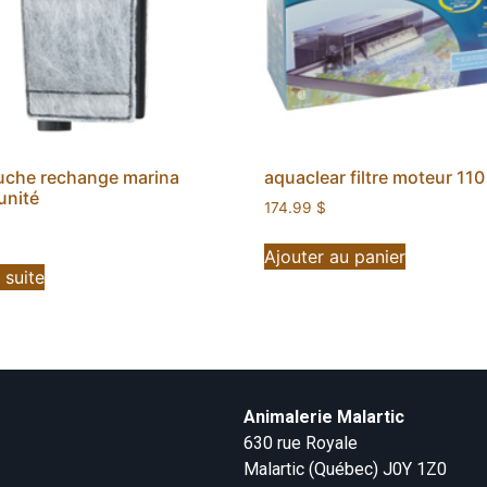
uche rechange marina
aquaclear filtre moteur 110
unité
174.99
$
Ajouter au panier
a suite
Animalerie Malartic
630 rue Royale
Malartic (Québec) J0Y 1Z0