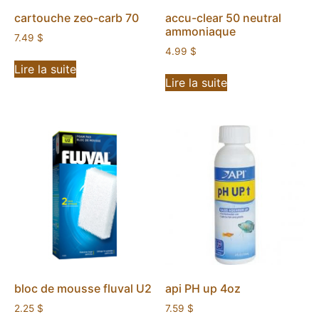
cartouche zeo-carb 70
accu-clear 50 neutral
ammoniaque
7.49
$
4.99
$
Lire la suite
Lire la suite
bloc de mousse fluval U2
api PH up 4oz
2.25
$
7.59
$