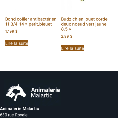
Bond collier antibactérien
Budz chien jouet corde
11 3/4-14 »,petit,bleuet
deux noeud vert jaune
8.5 »
17.99
$
2.99
$
Lire la suite
Lire la suite
Animalerie Malartic
630 rue Royale