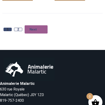
Next
1
2
Animalerie Malartic
630 rue Royale
Malartic (Québec) J0Y 1Z0
0
819-757-2400