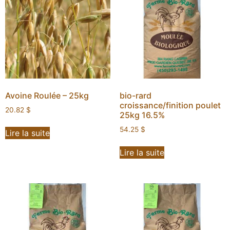
Avoine Roulée – 25kg
bio-rard
croissance/finition poulet
20.82
$
25kg 16.5%
54.25
$
Lire la suite
Lire la suite