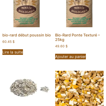
bio-rard début poussin bio
Bio-Rard Ponte Texturé –
25kg
60.45
$
49.60
$
Lire la suite
Ajouter au panier