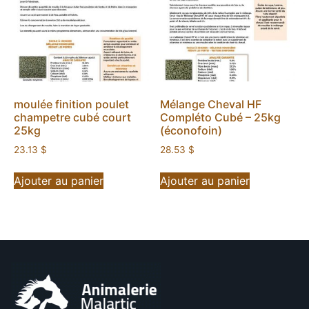
moulée finition poulet
Mélange Cheval HF
champetre cubé court
Compléto Cubé – 25kg
25kg
(éconofoin)
23.13
$
28.53
$
Ajouter au panier
Ajouter au panier