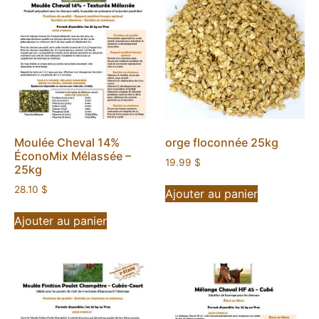
Moulée Cheval 14%
orge floconnée 25kg
ÉconoMix Mélassée –
19.99
$
25kg
28.10
$
Ajouter au panier
Ajouter au panier