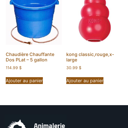
Chaudière Chauffante
kong classic,rouge,x-
Dos PLat – 5 gallon
large
114.99
$
30.99
$
Ajouter au panier
Ajouter au panier