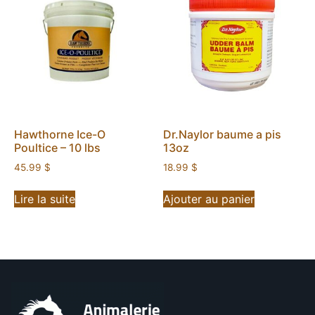
Hawthorne Ice-O
Dr.Naylor baume a pis
Poultice – 10 lbs
13oz
45.99
$
18.99
$
Lire la suite
Ajouter au panier