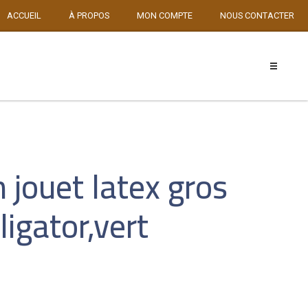
ACCUEIL
À PROPOS
MON COMPTE
NOUS CONTACTER
 jouet latex gros
igator,vert