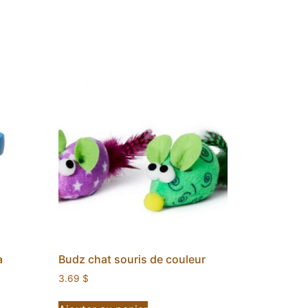
a
Budz chat souris de couleur
3.69
$