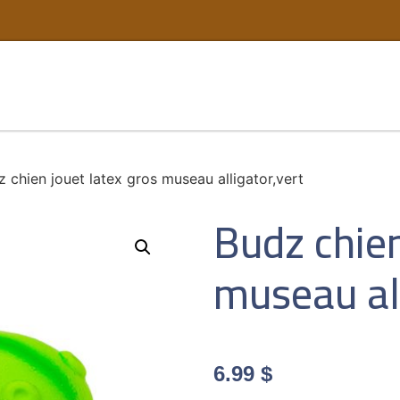
 chien jouet latex gros museau alligator,vert
Budz chien
museau all
6.99
$