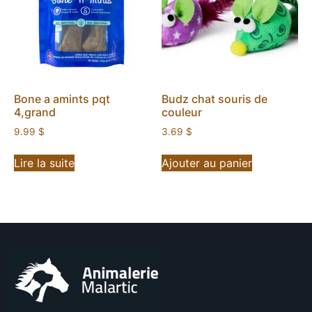
Bone a amints pqt
Budz chat souris de
4,grand
couleur
9.99
$
3.69
$
Lire la suite
Ajouter au panier