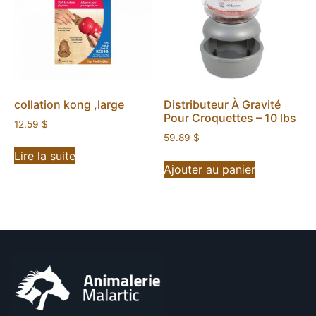
collation kong ,large
Distributeur À Gravité
Pour Croquettes – 10 lbs
12.59
$
59.89
$
Lire la suite
Ajouter au panier