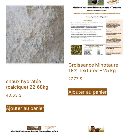
Croissance Minotaure
18% Texturée – 25 kg
27.77
$
chaux hydratée
(calcique) 22.68kg
Ajouter au panier
40.63
$
Ajouter au panier