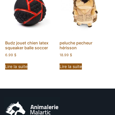
Budz jouet chien latex
peluche pecheur
squeaker balle soccer
hérisson
6.99
$
18.99
$
Lire la suite
Lire la suite