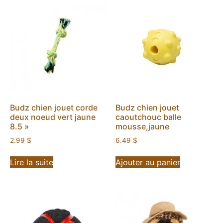
Budz chien jouet corde
Budz chien jouet
deux noeud vert jaune
caoutchouc balle
8.5 »
mousse,jaune
2.99
$
6.49
$
Lire la suite
Ajouter au panier