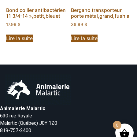
Bond collier antibactérien
Bergano transporteur
11 3/4-14 »,petit,bleuet
porte métal,grand,fushia
17.99
$
36.99
$
Lire la suite
Lire la suite
Animalerie Malartic
630 rue Royale
Malartic (Québec) J0Y 1Z0
0
819-757-2400