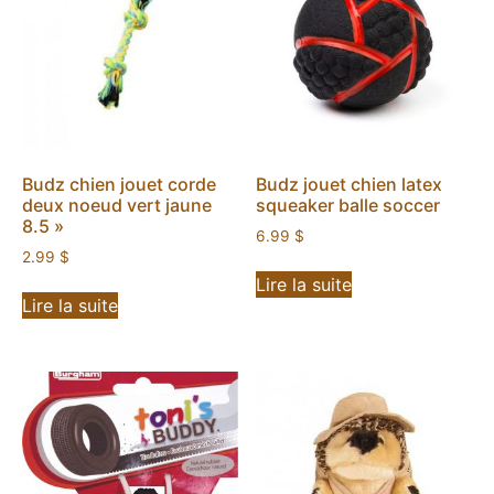
Budz chien jouet corde
Budz jouet chien latex
deux noeud vert jaune
squeaker balle soccer
8.5 »
6.99
$
2.99
$
Lire la suite
Lire la suite