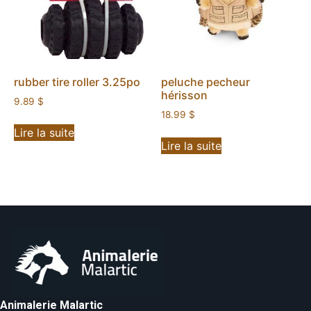
rubber tire roller 3.25po
peluche pecheur
hérisson
9.89
$
18.99
$
Lire la suite
Lire la suite
Animalerie Malartic